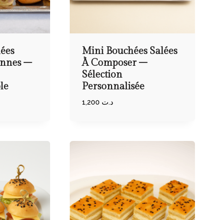
ées
Mini Bouchées Salées
ennes –
À Composer –
Sélection
le
Personnalisée
1,200
د.ت