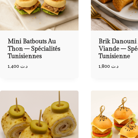
Mini Batbouts Au
Brik Danouni
Thon – Spécialités
Viande – Spéc
Tunisiennes
Tunisienne
1,400
د.ت
1,800
د.ت