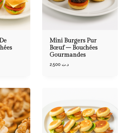
 De
Mini Burgers Pur
chées
Bœuf – Bouchées
Gourmandes
2,500
د.ت