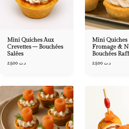
Mini Quiches Aux
Mini Quiches
Crevettes – Bouchées
Fromage & N
Salées
Bouchées Raff
2,500
د.ت
2,500
د.ت