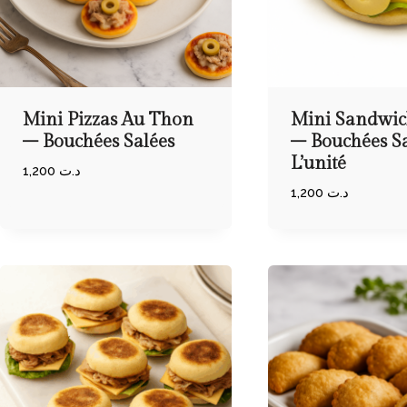
Mini Pizzas Au Thon
Mini Sandwic
– Bouchées Salées
– Bouchées Sa
L’unité
1,200
د.ت
1,200
د.ت