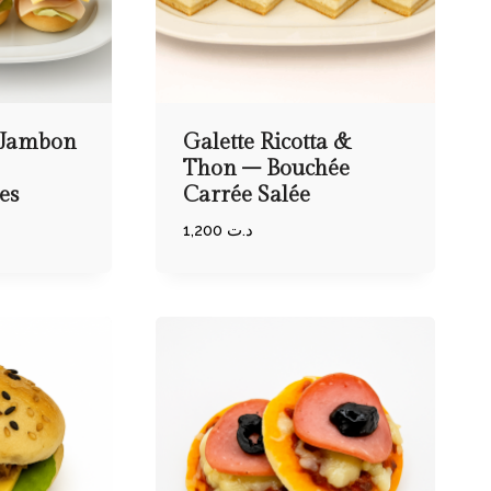
 Jambon
Galette Ricotta &
Thon – Bouchée
es
Carrée Salée
1,200
د.ت