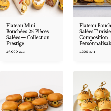
Plateau Mini
Plateau Bouch
Bouchées 25 Pièces
Salées Tunisi
Salées – Collection
Composition
Prestige
Personnalisab
45,000
د.ت
1,200
د.ت