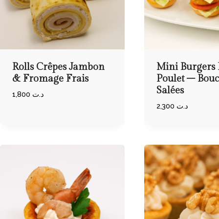
Rolls Crêpes Jambon
Mini Burgers
& Fromage Frais
Poulet – Bou
Salées
1,800
د.ت
2,300
د.ت