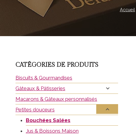
Accueil
CATÉGORIES DE PRODUITS
Biscuits & Gourmandises
Gâteaux & Pâtisseries
Macarons & Gâteaux personnalisés
Petites douceurs
Bouchées Salées
Jus & Boissons Maison