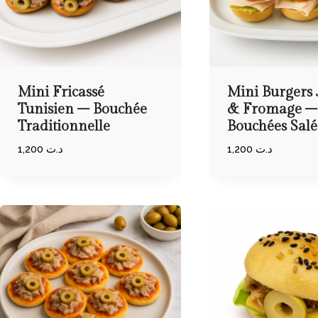
Mini Fricassé
Mini Burgers
Tunisien – Bouchée
& Fromage –
Traditionnelle
Bouchées Salé
1,200
د.ت
1,200
د.ت