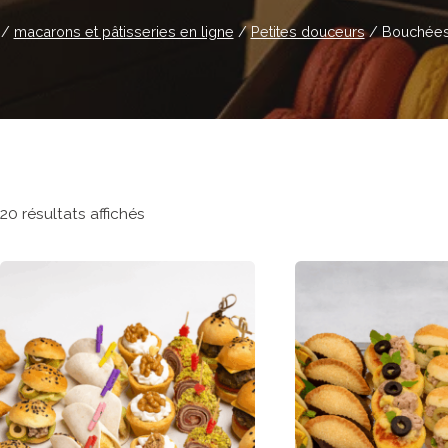
/
macarons et pâtisseries en ligne
/
Petites douceurs
/
Bouchées
20 résultats affichés