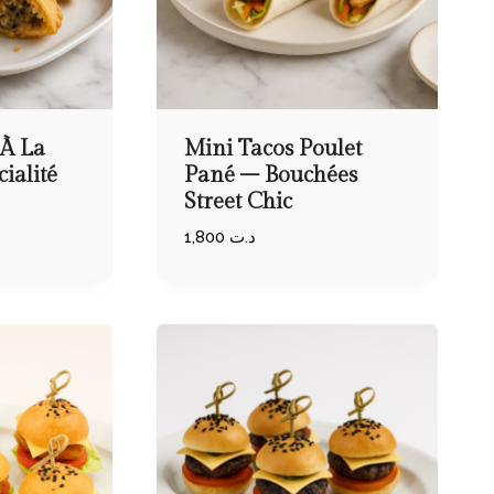
 À La
Mini Tacos Poulet
ialité
Pané – Bouchées
Street Chic
1,800
د.ت