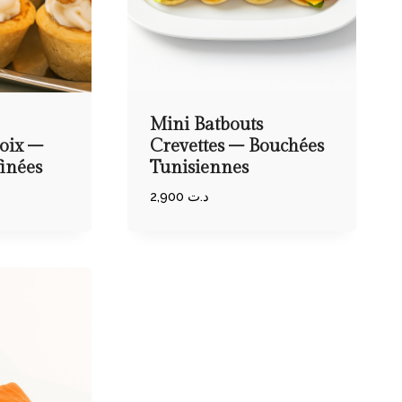
Mini Batbouts
oix –
Crevettes – Bouchées
inées
Tunisiennes
2,900
د.ت