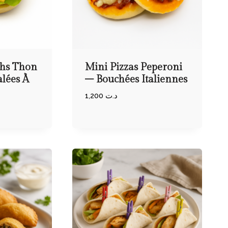
hs Thon
Mini Pizzas Peperoni
lées À
– Bouchées Italiennes
1,200
د.ت