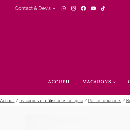
Aller
Contact & Devis
au
contenu
ACCUEIL
MACARONS
Accueil
/
macarons et pâtisseries en ligne
/
Petites douceurs
/
B