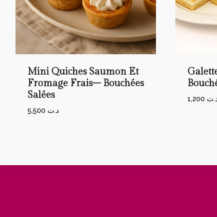
Mini Quiches Saumon Et
Galett
Fromage Frais– Bouchées
Bouché
Salées
1,200
.ت
5,500
د.ت