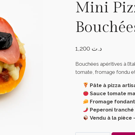
Mini Piz
Bouchées
1,200
د.ت
Bouchées apéritives à l’it
tomate, fromage fondu et 
Pâte à pizza arti
Sauce tomate ma
Fromage fondan
Peperoni tranché
Vendu à la pièce 