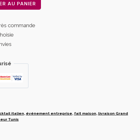
ER AU PANIER
près commande
choisie
nvies
risé
cktail italien
,
événement entreprise
,
fait maison
,
livraison Grand
teur Tunis