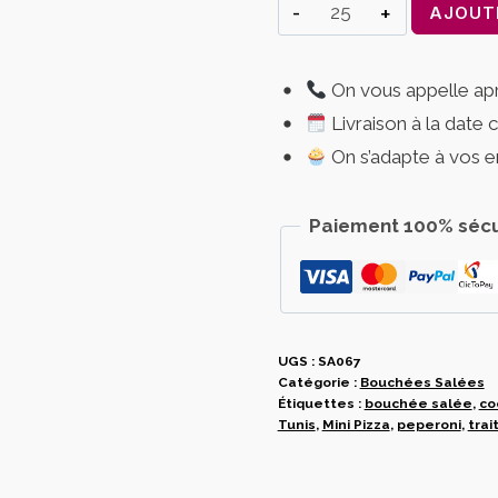
quantité
AJOUT
de
Mini
On vous appelle a
Pizzas
Livraison à la date 
Peperoni
–
On s’adapte à vos e
Bouchées
Italiennes
Paiement 100% sécu
UGS :
SA067
Catégorie :
Bouchées Salées
Étiquettes :
bouchée salée
,
co
Tunis
,
Mini Pizza
,
peperoni
,
trai