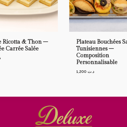
e Ricotta & Thon –
Plateau Bouchées S
e Carrée Salée
Tunisiennes –
Composition
د
Personnalisable
1,200
د.ت