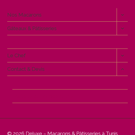
OUVR
Nos Macarons
LE
MENU
OUVR
Gâteaux & Pâtisseries
ENFA
LE
MENU
Traiteur événementiel
ENFA
OUVR
Le Chef
LE
MENU
OUVR
Contact & Devis
ENFA
LE
MENU
CGV
ENFA
Politique de confidentialité
© 2026 Deluxe – Macarons & Pâtisseries à Tunis