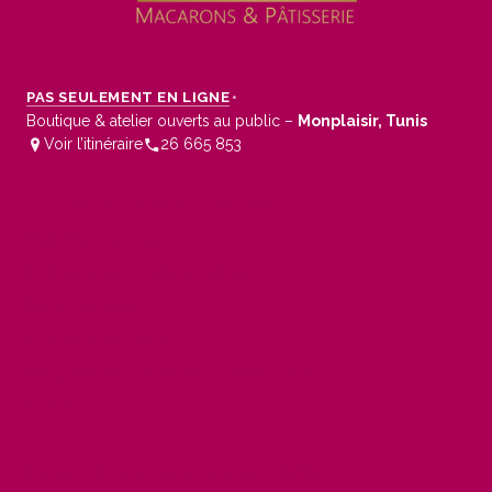
PAS SEULEMENT EN LIGNE
•
Boutique & atelier ouverts au public –
Monplaisir, Tunis
Voir l’itinéraire
26 665 853
Conditions Générales de Vente
Mentions légales
Politique de confidentialité
Mon compte
Politique de retour
Blog Macarons et Pâtisseries Tunis
traiteur
Découvrir le programme des ateliers »