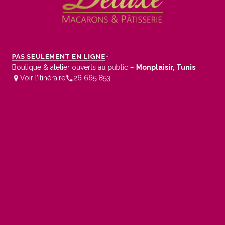
PAS SEULEMENT EN LIGNE
•
Boutique & atelier ouverts au public –
Monplaisir, Tunis
Voir l’itinéraire
26 665 853
Conditions Générales de Vente
Mentions légales
Politique de confidentialité
Mon compte
Politique de retour
Blog Macarons et Pâtisseries Tunis
traiteur