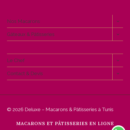
Découvrir le programme des ateliers »
OUVR
Nos Macarons
LE
MENU
OUVR
Gâteaux & Pâtisseries
ENFA
LE
MENU
Traiteur événementiel
ENFA
OUVR
Le Chef
LE
MENU
OUVR
Contact & Devis
ENFA
LE
MENU
ENFA
© 2026 Deluxe – Macarons & Pâtisseries à Tunis
MACARONS ET PÂTISSERIES EN LIGNE