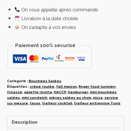
Mini
On vous appelle après commande
Bouchées
Livraison à la date choisie
Salées
à
On s’adapte à vos envies
Composer
–
Paiement 100% sécurisé
Sélection
Personnalisée
Catégorie :
Bouchées Salées
Étiquettes :
crêpe roulée
,
fait maison
,
finger food tunisien
,
fricassé
,
galette ricotta
,
HACCP
,
hamburger
,
mini bouchées
salées
,
mini sandwich
,
pièces salées au choix
,
pizza
,
service
sur mesure
,
tacos
,
traiteur cocktail
,
traiteur entreprise Tunis
Description