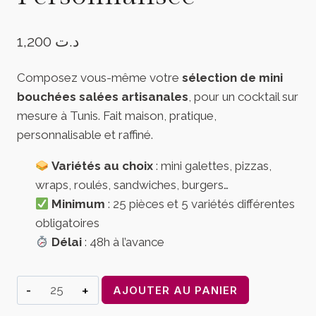
1,200
د.ت
Composez vous-même votre
sélection de mini
bouchées salées artisanales
, pour un cocktail sur
mesure à Tunis. Fait maison, pratique,
personnalisable et raffiné.
Variétés au choix
: mini galettes, pizzas,
wraps, roulés, sandwiches, burgers…
Minimum
: 25 pièces et 5 variétés différentes
obligatoires
Délai
: 48h à l’avance
quantité
AJOUTER AU PANIER
de