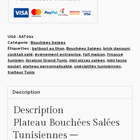
Personnalisable
UGS :
SAT002
Catégorie :
Bouchées Salées
Étiquettes :
batbout au thon
,
Bouchées Salées
,
brick danouni
,
cocktail salé
,
événement entreprise
,
fait maison
,
fricassé
tunisien
,
livraison Grand Tunis
,
mini pizzas salées
,
mini tacos
poulet
,
plateau personnalisable
,
spécialités tunisiennes
,
traiteur Tunis
Description
Description
Plateau Bouchées Salées
Tunisiennes –