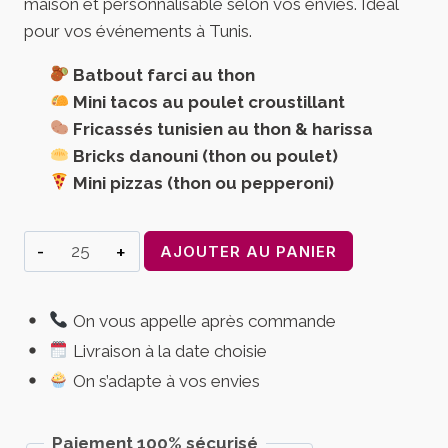
maison et personnalisable selon vos envies. Idéal
pour vos événements à Tunis.
Batbout farci au thon
Mini tacos au poulet croustillant
Fricassés tunisien au thon & harissa
Bricks danouni (thon ou poulet)
Mini pizzas (thon ou pepperoni)
quantité
AJOUTER AU PANIER
de
Plateau
On vous appelle après commande
Bouchées
Livraison à la date choisie
Salées
Tunisiennes
On s’adapte à vos envies
–
Composition
Paiement 100% sécurisé