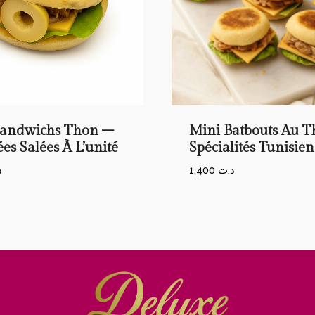
Sandwichs Thon –
Mini Batbouts Au 
es Salées À L’unité
Spécialités Tunisie
د
1,400
د.ت