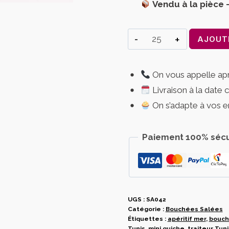
Vendu à la pièce 
quantité
AJOUT
de
Mini
On vous appelle a
Quiches
Livraison à la date 
aux
Crevettes
On s’adapte à vos e
–
Bouchées
Paiement 100% sécu
Salées
UGS :
SA042
Catégorie :
Bouchées Salées
Étiquettes :
apéritif mer
,
bouch
Tunis
,
mini quiche
,
traiteur Tuni