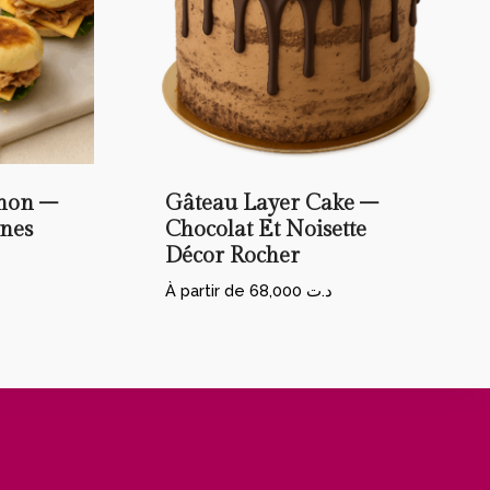
Thon –
Gâteau Layer Cake –
nnes
Chocolat Et Noisette
Décor Rocher
À partir de
68,000
د.ت