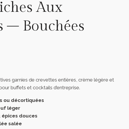
iches Aux
s – Bouchées
itives garnies de crevettes entières, crème légère et
pour buffets et cocktails d’entreprise.
es ou décortiquées
uf léger
& épices douces
lée salée