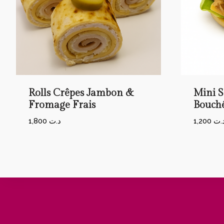
Rolls Crêpes Jambon &
Mini 
Fromage Frais
Bouché
1,800
د.ت
1,200
.ت