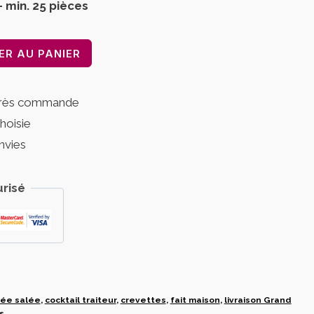
– min. 25 pièces
ER AU PANIER
près commande
choisie
nvies
risé
ée salée
,
cocktail traiteur
,
crevettes
,
fait maison
,
livraison Grand
s