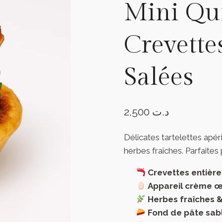
Mini Qu
Crevette
Salées
2,500
د.ت
Délicates tartelettes apér
herbes fraîches. Parfaites 
Crevettes entièr
Appareil crème œ
Herbes fraîches 
Fond de pâte sab