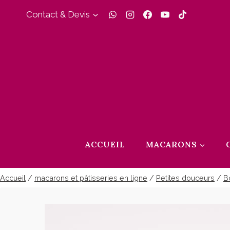
Aller
Contact & Devis
au
contenu
ACCUEIL
MACARONS
Accueil
/
macarons et pâtisseries en ligne
/
Petites douceurs
/
B