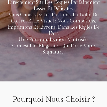
Directement Sur Des Coques Parfaitement
Lisses Et Délicates.
Vous Choisissez Les Parfums, La Taille Du
Coffret Et Le Visuel : Nous Composons,
Imprimons Et Livrons, Dans Les Règles De
L’art.
Une Personnalisation Maîtrisée,
Comestible, Élégante… Qui Porte Votre
Signature.
Pourquoi Nous Choisir ?