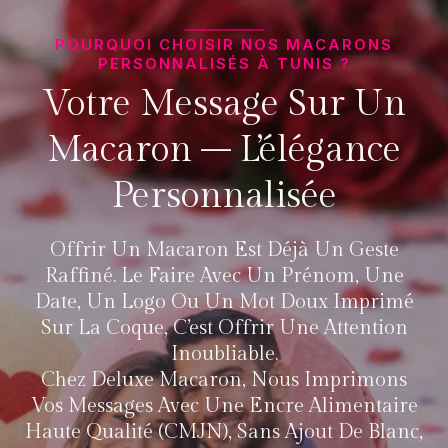
POURQUOI CHOISIR NOS MACARONS
PERSONNALISÉS À TUNIS ?
Votre Message Sur Un
Macaron – L’élégance
Personnalisée
Offrir Un Macaron Est Déjà Un Geste
Raffiné. Le Faire Avec Un Prénom, Une
Date, Un Logo Ou Un Mot Doux Imprimé
Sur La Coque, C’est Offrir Une Attention
Inoubliable.
Chez Deluxe Macaron, Nous Imprimons
Vos Messages Avec Une Encre Alimentaire
Haute Qualité (CMJN), Sans Ajout De Blanc,