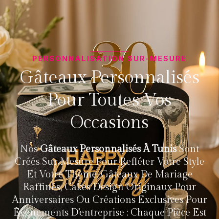
PERSONNALISATION SUR-MESURE
Gâteaux Personnalisés
Pour Toutes Vos
Occasions
Nos
Gâteaux Personnalisés À Tunis
Sont
Créés Sur Mesure Pour Refléter Votre Style
Et Votre Thème. Gâteaux De Mariage
Raffinés, Cakes Design Originaux Pour
Anniversaires Ou Créations Exclusives Pour
Événements D’entreprise : Chaque Pièce Est