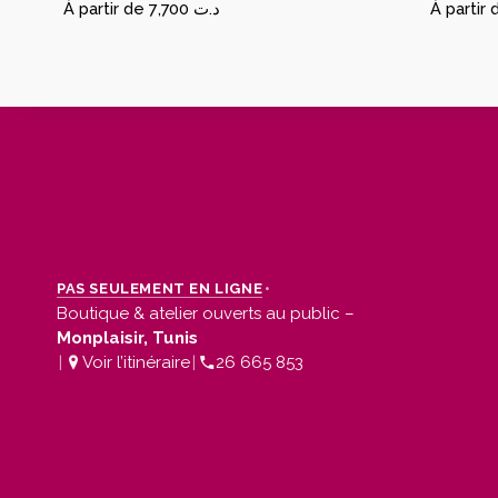
À partir de
7,700
د.ت
À partir 
Condition
•
PAS SEULEMENT EN LIGNE
Boutique & atelier ouverts au public –
Mentions 
Monplaisir, Tunis
Politique 
|
Voir l’itinéraire
|
26 665 853
Mon com
Politique 
Blog Macar
traiteur