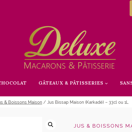
CHOCOLAT
GÂTEAUX & PÂTISSERIES
SAN
us & Boissons Maison
/
Jus Bissap Maison (Karkadé) – 33cl ou 1L
JUS & BOISSONS M