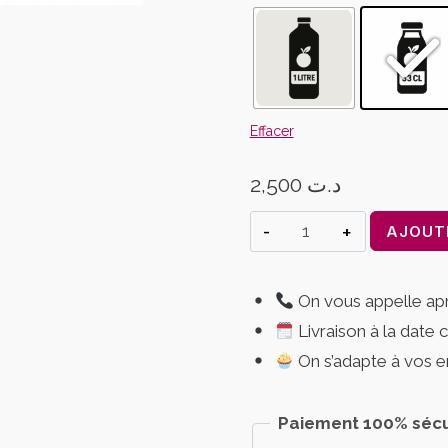
Effacer
2,500
د.ت
quantité
AJOUT
de
Jus
On vous appelle a
Bissap
Livraison à la date 
Maison
(Karkadé)
On s’adapte à vos e
–
33cl
Paiement 100% sécu
ou