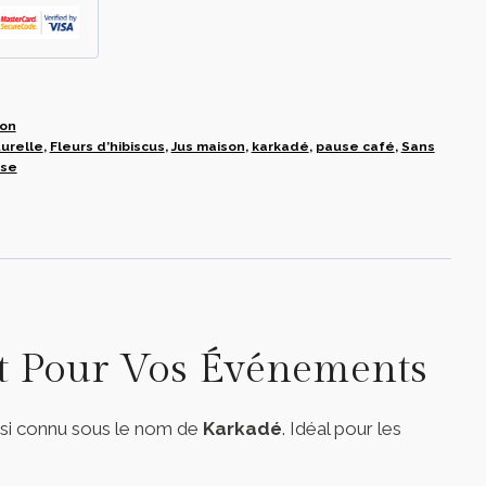
son
urelle
,
Fleurs d’hibiscus
,
Jus maison
,
karkadé
,
pause café
,
Sans
ise
ût Pour Vos Événements
ssi connu sous le nom de
Karkadé
. Idéal pour les