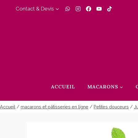
Aller
Contact & Devis
au
contenu
ACCUEIL
MACARONS
Accueil
/
macarons et pâtisseries en ligne
/
Petites douceurs
/
J