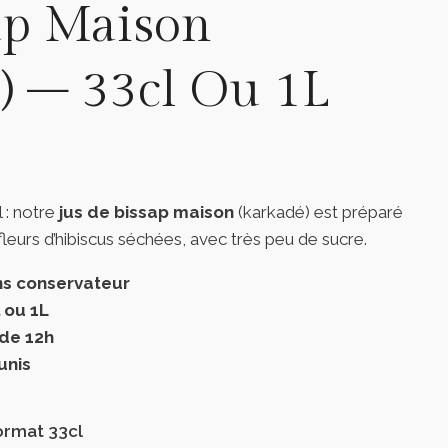
ap Maison
) – 33cl Ou 1L
 : notre
jus de bissap maison
(karkadé) est préparé
leurs d’hibiscus séchées, avec très peu de sucre.
ns conservateur
 ou 1L
de 12h
unis
Format 33cl