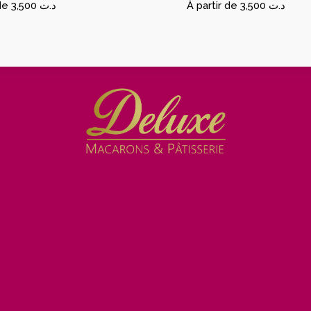
de
3,500
د.ت
À partir de
3,500
د.ت
s Générales de Vente
Découvrir le programme de
»
légales
de confidentialité
pte
de retour
ons et Pâtisseries Tunis