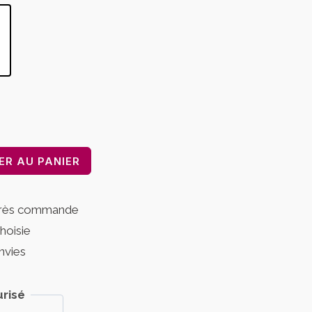
ER AU PANIER
près commande
choisie
nvies
risé