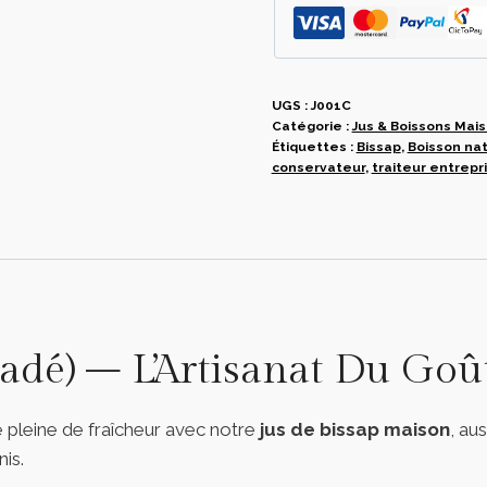
1L
UGS :
J001C
Catégorie :
Jus & Boissons Mai
Étiquettes :
Bissap
,
Boisson nat
conservateur
,
traiteur entrepr
kadé) – L’Artisanat Du Go
le pleine de fraîcheur avec notre
jus de bissap maison
, au
is.