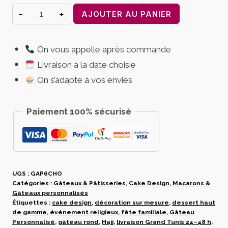
quantité
AJOUTER AU PANIER
de
Gâteau
On vous appelle après commande
personnalisé
Livraison à la date choisie
Hajj
Omra
On s’adapte à vos envies
–
Cake
Paiement 100% sécurisé
design
Deluxe
sur
mesure
UGS :
et
GAP6CHO
Catégories :
Gâteaux & Pâtisseries
,
Cake Design
,
Macarons &
élégant
Gâteaux personnalisés
Étiquettes :
cake design
,
décoration sur mesure
,
dessert haut
de gamme
,
événement religieux
,
fête familiale
,
Gâteau
Personnalisé
,
gâteau rond
,
Hajj
,
livraison Grand Tunis 24–48 h
,