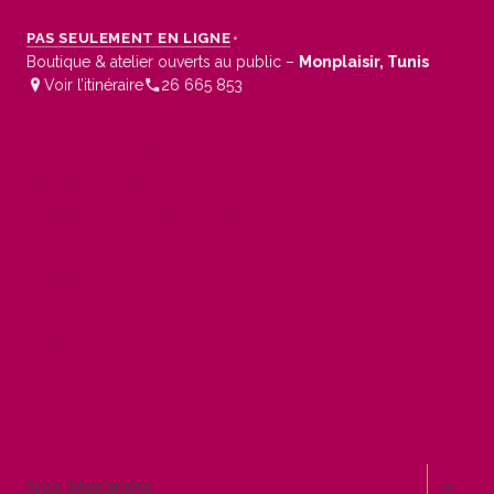
PAS SEULEMENT EN LIGNE
•
Boutique & atelier ouverts au public –
Monplaisir, Tunis
Voir l’itinéraire
26 665 853
Conditions Générales de Vente
Mentions légales
Politique de confidentialité
Mon compte
Politique de retour
Blog Macarons et Pâtisseries Tunis
traiteur
Découvrir le programme des ateliers »
OUVR
Nos Macarons