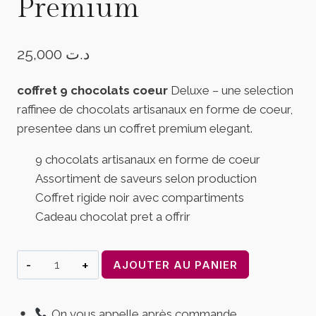
Premium
25,000
د.ت
coffret 9 chocolats coeur
Deluxe – une selection
raffinee de chocolats artisanaux en forme de coeur,
presentee dans un coffret premium elegant.
9 chocolats artisanaux en forme de coeur
Assortiment de saveurs selon production
Coffret rigide noir avec compartiments
Cadeau chocolat pret a offrir
quantité
AJOUTER AU PANIER
de
Coffret
On vous appelle après commande