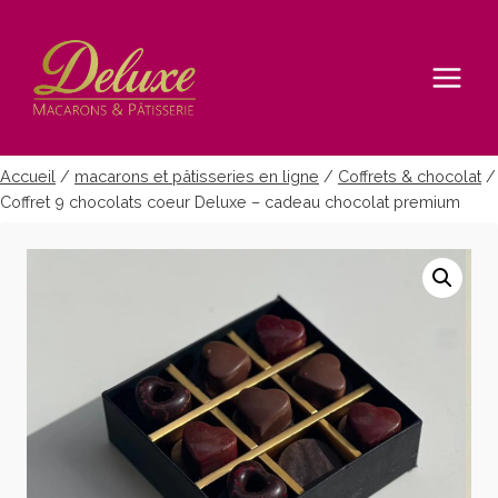
Aller
au
contenu
Accueil
/
macarons et pâtisseries en ligne
/
Coffrets & chocolat
/
Coffret 9 chocolats coeur Deluxe – cadeau chocolat premium