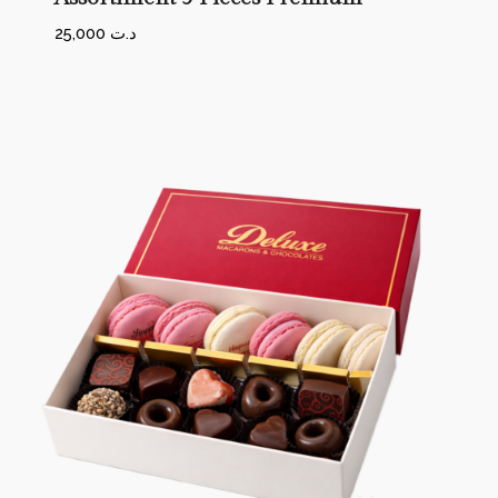
25,000
د.ت