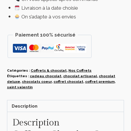
9
Livraison à la date choisie
chocolats
coeur
On s’adapte à vos envies
Deluxe
–
Paiement 100% sécurisé
cadeau
chocolat
premium
Catégories :
Coffrets & chocolat
,
Nos Coffrets
Étiquettes :
cadeau chocolat
,
chocolat artisanal
,
chocolat
deluxe
,
chocolats coeur
,
coffret chocolat
,
coffret premium
,
saint valentin
Description
Description