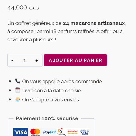
44,000
د.ت
Un coffret généreux de
24 macarons artisanaux
,
à composer parmi 18 parfums raffinés. À offrir ou à
savourer à plusieurs !
quantité
AJOUTER AU PANIER
de
Coffret
On vous appelle après commande
Macarons
Livraison à la date choisie
24
Pièces
On s’adapte à vos envies
–
Assortiment
Paiement 100% sécurisé
Raffiné
|