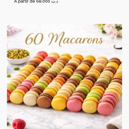
À partir de
68,000
د.ت