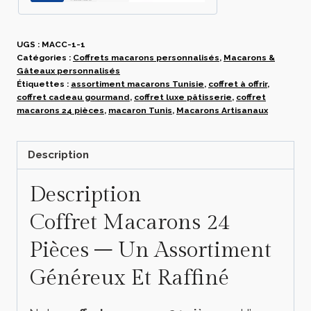
Deluxe
Macaron
UGS :
MACC-1-1
Catégories :
Coffrets macarons personnalisés
,
Macarons &
Gâteaux personnalisés
Étiquettes :
assortiment macarons Tunisie
,
coffret à offrir
,
coffret cadeau gourmand
,
coffret luxe pâtisserie
,
coffret
macarons 24 pièces
,
macaron Tunis
,
Macarons Artisanaux
Description
Description
Coffret Macarons 24
Pièces – Un Assortiment
Généreux Et Raffiné