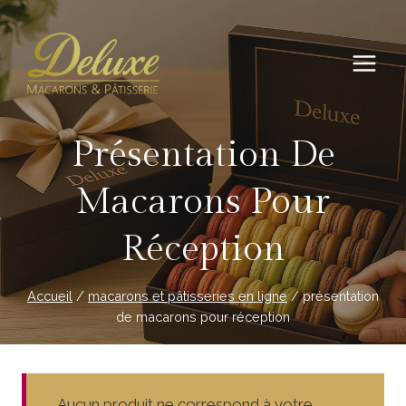
Aller
au
contenu
Présentation De
Macarons Pour
Réception
Accueil
/
macarons et pâtisseries en ligne
/
présentation
de macarons pour réception
Aucun produit ne correspond à votre