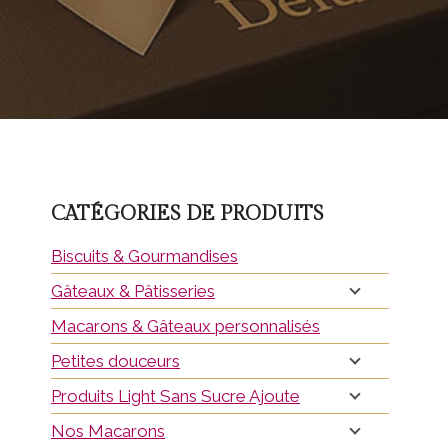
CATÉGORIES DE PRODUITS
Biscuits & Gourmandises
Gâteaux & Pâtisseries
Macarons & Gâteaux personnalisés
Petites douceurs
Produits Light Sans Sucre Ajoute
Nos Macarons