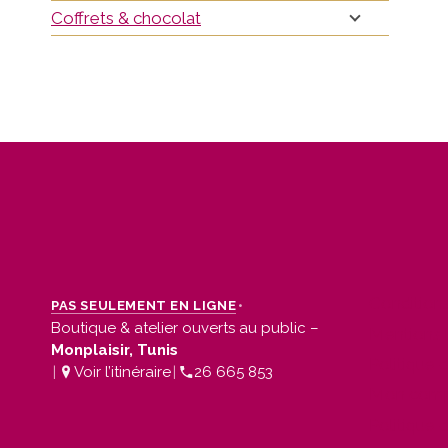
Coffrets & chocolat
Condition
•
PAS SEULEMENT EN LIGNE
Boutique & atelier ouverts au public –
Mentions 
Monplaisir, Tunis
Politique 
|
Voir l’itinéraire
|
26 665 853
Mon com
Politique 