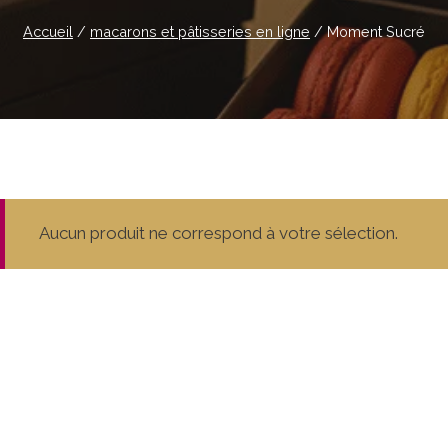
Accueil
/
macarons et pâtisseries en ligne
/
Moment Sucré
Aucun produit ne correspond à votre sélection.