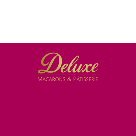
s Générales de Vente
Découvrir le programme de
»
légales
de confidentialité
pte
de retour