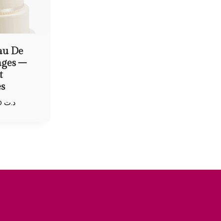
au De
ages –
t
s
228,000
د.ت