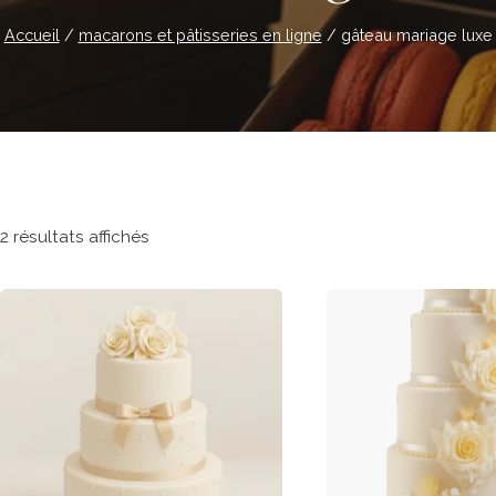
Accueil
/
macarons et pâtisseries en ligne
/
gâteau mariage luxe
2 résultats affichés