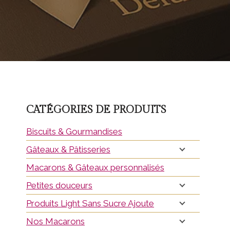
CATÉGORIES DE PRODUITS
Biscuits & Gourmandises
Gâteaux & Pâtisseries
Macarons & Gâteaux personnalisés
Petites douceurs
Produits Light Sans Sucre Ajoute
Nos Macarons