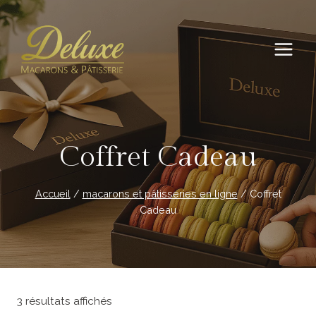
Aller
au
contenu
Coffret Cadeau
Accueil
/
macarons et pâtisseries en ligne
/
Coffret
Cadeau
3 résultats affichés