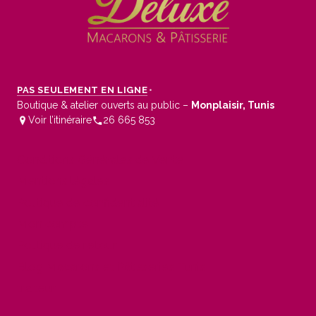
PAS SEULEMENT EN LIGNE
•
Boutique & atelier ouverts au public –
Monplaisir, Tunis
Voir l’itinéraire
26 665 853
Conditions Générales de Vente
Mentions légales
Politique de confidentialité
Mon compte
Politique de retour
Blog Macarons et Pâtisseries Tunis
traiteur