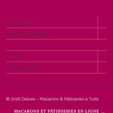
Découvrir le programme des ateliers »
OUVR
Nos Macarons
LE
MENU
OUVR
Gâteaux & Pâtisseries
ENFA
LE
MENU
Traiteur événementiel
ENFA
OUVR
Le Chef
LE
MENU
OUVR
Contact & Devis
ENFA
LE
MENU
ENFA
© 2026 Deluxe – Macarons & Pâtisseries à Tunis
MACARONS ET PÂTISSERIES EN LIGNE