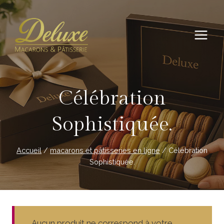
Aller
au
contenu
Célébration
Sophistiquée.
Accueil
/
macarons et pâtisseries en ligne
/
Célébration
Sophistiquée.
Aucun produit ne correspond à votre