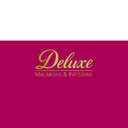
s Générales de Vente
Découvrir le programme de
»
légales
de confidentialité
pte
de retour