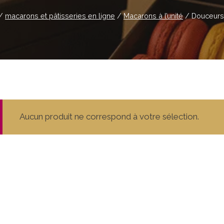
/
macarons et pâtisseries en ligne
/
Macarons à l’unité
/
Douceurs 
Aucun produit ne correspond à votre sélection.