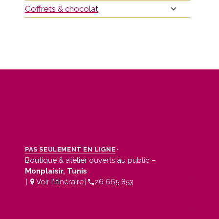
Coffrets & chocolat
Condition
•
PAS SEULEMENT EN LIGNE
Boutique & atelier ouverts au public –
Mentions 
Monplaisir, Tunis
Politique 
|
Voir l’itinéraire
|
26 665 853
Mon com
Politique 