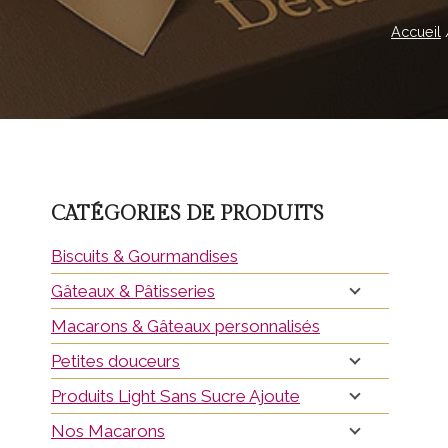
Accueil
CATÉGORIES DE PRODUITS
Biscuits & Gourmandises
Gâteaux & Pâtisseries
Macarons & Gâteaux personnalisés
Petites douceurs
Produits Light Sans Sucre Ajoute
Nos Macarons