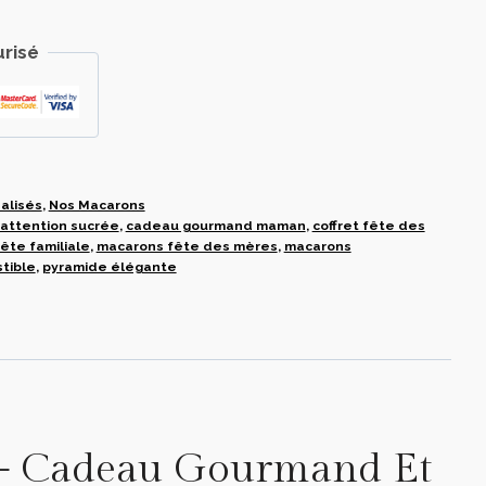
risé
alisés
,
Nos Macarons
attention sucrée
,
cadeau gourmand maman
,
coffret fête des
ête familiale
,
macarons fête des mères
,
macarons
tible
,
pyramide élégante
 – Cadeau Gourmand Et