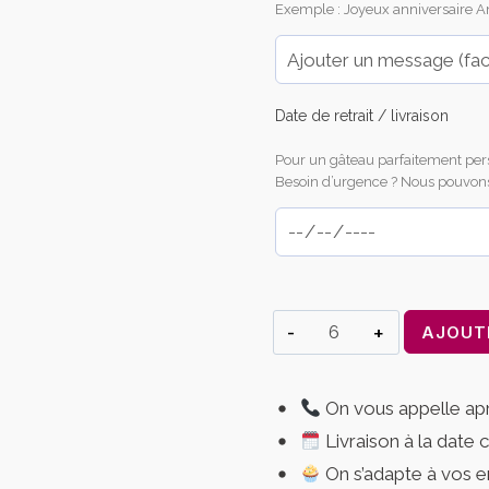
Exemple : Joyeux anniversaire Am
Date de retrait / livraison
Pour un gâteau parfaitement per
Besoin d’urgence ? Nous pouvons a
quantité
AJOUT
de
Macarons
On vous appelle a
Personnalisés
Livraison à la date 
Fête
des
On s’adapte à vos e