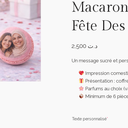
Macarons
Fête Des
2,500
د.ت
Un message sucré et pers
Impression comesti
Présentation : coff
Parfums au choix (va
Minimum de 6 pièce
(required)
Texte personnalisé
*