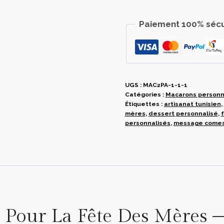
Mères
Paiement 100% sécu
UGS :
MAC2PA-1-1-1
Catégories :
Macarons personn
Étiquettes :
artisanat tunisien
,
mères
,
dessert personnalisé
,
f
personnalisés
,
message comes
s Pour La Fête Des Mères