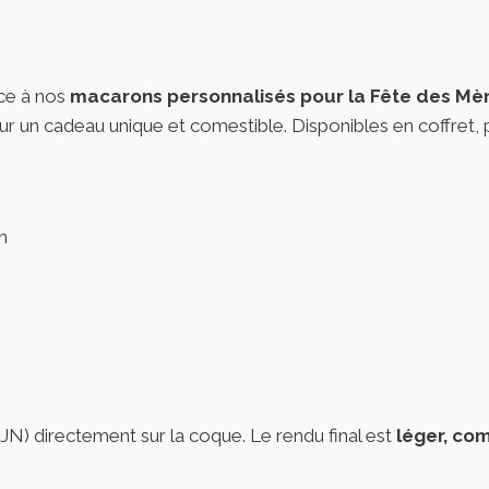
ce à nos
macarons personnalisés pour la Fête des Mè
n cadeau unique et comestible. Disponibles en coffret, py
m
N) directement sur la coque. Le rendu final est
léger, com