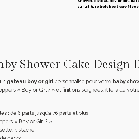
Shower
,
gateau boy or girl
,
gat
tunis
24–48 h
,
retrait boutique Monpl
Baby Shower Cake Design 
 un
gateau boy or girl
personnalise pour votre
baby sho
toppers « Boy or Girl ? » et finitions soignees, il fera de vo
es : de 6 parts jusqu’a 76 parts et plus
pers « Boy or Girl ? »
sette, pistache
 de decor