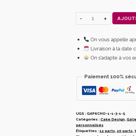
quantité
AJOUT
de
Gateau
On vous appelle a
boy
Livraison à la date 
or
girl
On s’adapte à vos e
–
gateau
Paiement 100% sécu
baby
shower
personnalise
Deluxe
UGS :
|
GAP6CHO-1-1-3-1-5
Catégories :
Cake Design
,
Gâte
livraison
personnalisés
grand
Étiquettes :
12 parts
,
20 parts
,