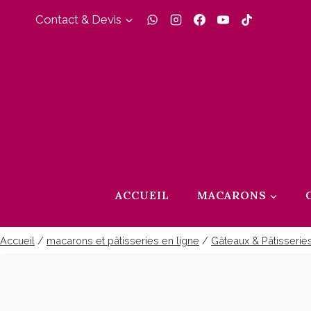
Aller
Contact & Devis
au
contenu
ACCUEIL
MACARONS
Accueil
/
macarons et pâtisseries en ligne
/
Gâteaux & Pâtisserie