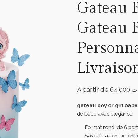
Gateau B
Gateau 
Personna
Livraiso
À partir de
64,000
ت
gateau boy or girl bab
de bebe avec elegance.
Format rond, de 6 parts
Saveurs au choix : choc