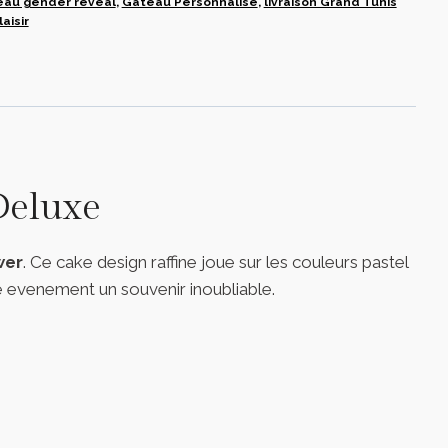
eau gender reveal
,
Gâteau Personnalisé
,
livraison Grand Tunis
aisir
Deluxe
wer
. Ce cake design raffine joue sur les couleurs pastel
tre evenement un souvenir inoubliable.