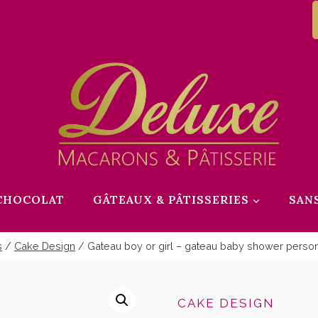
CHOCOLAT
GÂTEAUX & PÂTISSERIES
SAN
s
/
Cake Design
/
Gateau boy or girl – gateau baby shower personn
CAKE DESIGN